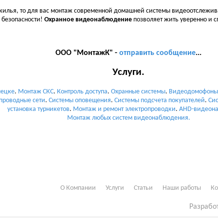
 жилья, то для вас монтаж современной домашней системы видеоотслежи
й безопасности!
Охранное видеонаблюдение
позволяет жить уверенно и с
ООО "МонтажК" -
отправить сообщение
...
Услуги.
пецке
.
Монтаж СКС
.
Контроль доступа
.
Охранные системы
.
Видеодомофоны
проводные сети
.
Системы оповещения
.
Системы подсчета покупателей
.
Си
установка турникетов
.
Монтаж и ремонт электропроводки
.
AHD-видеон
Монтаж любых систем видеонаблюдения.
О Компании
Услуги
Статьи
Наши работы
Ко
Разрабо