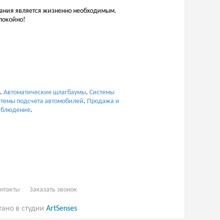
вания является жизненно необходимым.
покойно!
.
Автоматические шлагбаумы
.
Системы
стемы подсчета автомобилей
.
Продажа и
аблюдение
.
нтакты
Заказать звонок
тано в студии
ArtSenses