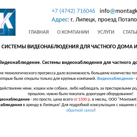
+7 (4742) 716046
info
@
montagk
Адрес:
г. Липецк, проезд Потапов
ГЛАВНАЯ
О КОМПАНИИ
УСЛУГИ
СТАТЬ
 СИСТЕМЫ ВИДЕОНАБЛЮДЕНИЯ ДЛЯ ЧАСТНОГО ДОМА И
Видеонаблюдение. Системы видеонаблюдения для частного до
ие технологического прогресса дало возможность большему количеству по
оторые были открыты только для крупных компаний.
Видеонаблюдение
- 
а действиями няни, кошки или собаки, либо наблюдать за престарелыми р
прошлом, нужно было покупать дорогущее оборудование!
деонаблюдение
- это просто, цена всего
от 1500 р.
в месяц. ООО "МонтажК
наблюдения
в аренду в Липецке! Для подробной консультации с нашими 
обратной связи
!